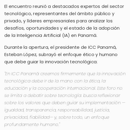
El encuentro reunió a destacados expertos del sector
tecnológico, representantes del ámbito público y
privado, y líderes empresariales para analizar los
desafíos, oportunidades y el estado de la adopción
de la Inteligencia Artificial (IA) en Panamá.
Durante la apertura, el presidente de ICC Panamá,
Esteban López, subrayó el enfoque ético y humano
que debe guiar la innovación tecnológica:
"En ICC Panamá creemos firmemente que la innovación
tecnológica debe ir de la mano con la ética, la
educación y la cooperación internacional. Este foro no
se limita a debatir sobre tecnología: busca reflexionar
sobre los valores que deben guiar su implementación —
igualdad, transparencia, responsabilidad, justicia,
privacidad, fiabilidad— y, sobre todo, un enfoque
profundamente humano."